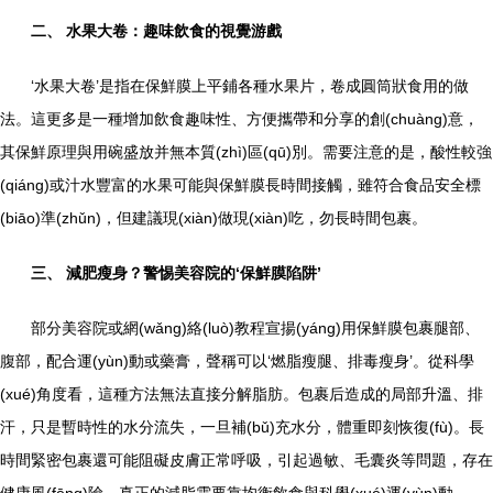
二、 水果大卷：趣味飲食的視覺游戲
‘水果大卷’是指在保鮮膜上平鋪各種水果片，卷成圓筒狀食用的做
法。這更多是一種增加飲食趣味性、方便攜帶和分享的創(chuàng)意，
其保鮮原理與用碗盛放并無本質(zhì)區(qū)別。需要注意的是，酸性較強
(qiáng)或汁水豐富的水果可能與保鮮膜長時間接觸，雖符合食品安全標
(biāo)準(zhǔn)，但建議現(xiàn)做現(xiàn)吃，勿長時間包裹。
三、 減肥瘦身？警惕美容院的‘保鮮膜陷阱’
部分美容院或網(wǎng)絡(luò)教程宣揚(yáng)用保鮮膜包裹腿部、
腹部，配合運(yùn)動或藥膏，聲稱可以‘燃脂瘦腿、排毒瘦身’。從科學
(xué)角度看，這種方法無法直接分解脂肪。包裹后造成的局部升溫、排
汗，只是暫時性的水分流失，一旦補(bǔ)充水分，體重即刻恢復(fù)。長
時間緊密包裹還可能阻礙皮膚正常呼吸，引起過敏、毛囊炎等問題，存在