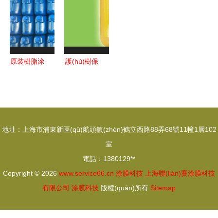
(zhì)PE拉
能千行百業
利達(dá)化
涂膜技術
伸纏繞膜，
(yè)精細
學(xué)
(shù)贏得
廠家直供環
(xì)化發(fā)
豐碩喝彩
(huán)保新
展
原裝樹脂涂
護(hù)樹保
選擇
膜膠漆圖片
牌植物傷口
大全 深圳
涂膜膏 高
市恒立威科
安市護(hù)
技的專業
樹保生物科
地址：上海市浦東新區(qū)航頭鎮(zhèn)鶴立西路88弄68號11幢1層102
(yè)解讀
技引領
室
(lǐng)涂膜
電話：1380129**
新篇章
Copyright © 2026
www.service66.cn
涂膜科技
上海聯(lián)賽涂膜科技
有限公司
涂膜科技
版權(quán)所有
Sitemap