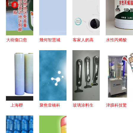
大樹傷口愈
幾何智慧城
客家人的高
水性丙烯酸
合劑 植物
市科技(廣
新技術
聚氨酯底漆
傷口涂抹殺
州)涂膜科
(shù)企業
環(huán)保
菌防腐的科
技 賦予城
(yè)“黑科
涂膜科技的
技利器
市建筑
技”——快
新星
以“生態(tài)
來深圳高交
之膜”
會上看看
吧！
上海聯
聚焦壹橋科
玻璃涂料生
津膜科技驚
(lián)賽涂
技 探索新
產(chǎn)廠
艷亮相
膜科技 高
型“膜法”解
家 佛山玻
2019北京
品質
決方案，賦
璃涂料 信
國際水展