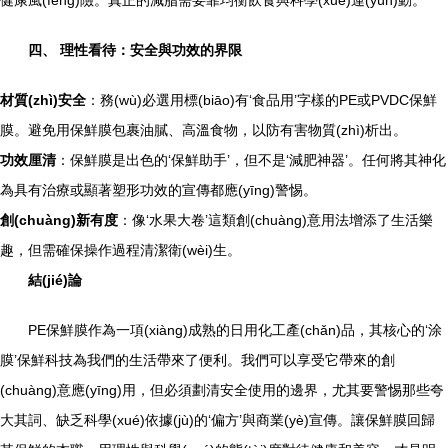
健康風(fēng)險。真正的減脂需要靠均衡飲食與科學(xué)運(yùn)動。
四、 理性看待：安全與功效的界限
材質(zhì)安全
：務(wù)必選用標(biāo)有‘食品用’字樣的PE或PVDC保鮮
膜。避免用保鮮膜包裹油膩、高溫食物，以防有害物質(zhì)析出。
功效厘清
：保鮮膜是出色的‘保鮮助手’，但不是‘減肥神器’。任何將其神化
為具有治療或顯著塑形功效的宣傳都應(yīng)警惕。
創(chuàng)新有度
：像‘水果大卷’這類創(chuàng)意用法增添了生活樂
趣，但需確保操作過程清潔衛(wèi)生。
結(jié)論
PE保鮮膜作為一項(xiàng)成熟的日用化工產(chǎn)品，其核心的‘涂
膜’保鮮科技為我們的生活帶來了便利。我們可以享受它帶來的創
(chuàng)意應(yīng)用，但必須劃清安全使用的邊界，尤其要警惕那些夸
大其詞、缺乏科學(xué)依據(jù)的‘偏方’與商業(yè)宣傳。讓保鮮膜回歸