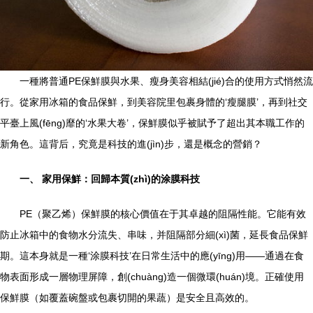
一種將普通PE保鮮膜與水果、瘦身美容相結(jié)合的使用方式悄然流
行。從家用冰箱的食品保鮮，到美容院里包裹身體的‘瘦腿膜’，再到社交
平臺上風(fēng)靡的‘水果大卷’，保鮮膜似乎被賦予了超出其本職工作的
新角色。這背后，究竟是科技的進(jìn)步，還是概念的營銷？
一、 家用保鮮：回歸本質(zhì)的涂膜科技
PE（聚乙烯）保鮮膜的核心價值在于其卓越的阻隔性能。它能有效
防止冰箱中的食物水分流失、串味，并阻隔部分細(xì)菌，延長食品保鮮
期。這本身就是一種‘涂膜科技’在日常生活中的應(yīng)用——通過在食
物表面形成一層物理屏障，創(chuàng)造一個微環(huán)境。正確使用
保鮮膜（如覆蓋碗盤或包裹切開的果蔬）是安全且高效的。